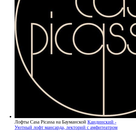
Лофты Casa Picassa на Бауманской
Кандинский -
Уютный лофт мансарда, лекторий с амфитеатром