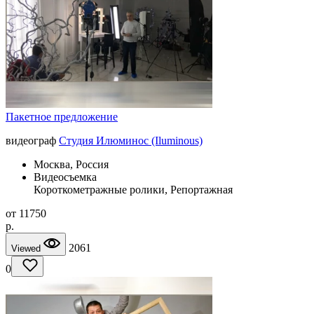
Пакетное предложение
видеограф
Студия Илюминос (Iluminous)
Москва, Россия
Видеосъемка
Короткометражные ролики, Репортажная
от
11750
p.
2061
Viewed
0