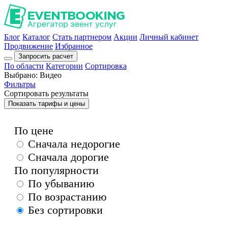
Блог
Каталог
Стать партнером
Акции
Личный кабинет
Продвижение
Избранное
Запросить расчет
По области
Категории
Сортировка
Выбрано:
Видео
Фильтры
Сортировать результаты
Показать тарифы и цены
По цене
Сначала недорогие
Сначала дорогие
По популярности
По убыванию
По возрастанию
Без сортировки