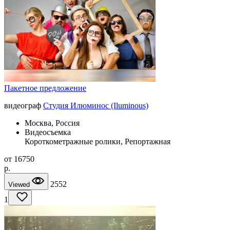
Пакетное предложение
видеограф
Студия Илюминос (Iluminous)
Москва, Россия
Видеосъемка
Короткометражные ролики, Репортажная
от
16750
p.
2552
Viewed
1