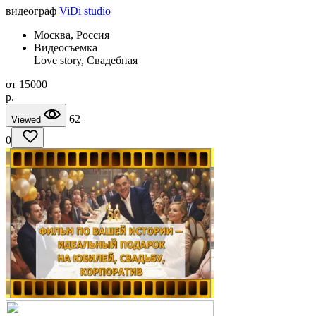
видеограф
ViDi studio
Москва, Россия
Видеосъемка
Love story, Свадебная
от
15000
p.
62
Viewed
0