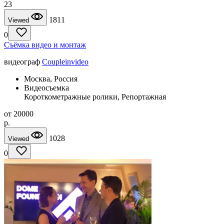
23
1811
Viewed
0
Съёмка видео и монтаж
видеограф
Coupleinvideo
Москва, Россия
Видеосъемка
Короткометражные ролики, Репортажная
от
20000
p.
1028
Viewed
0