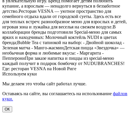
в увлекательную игру. Бренд помогает детям полюбить
купание, а взрослым — ненадолго вернуться в беззаботное
детство.Ресторан VESNA — уютное пространство для
семейного отдыха вдали от городской суеты. Здесь есть все
для теплых встреч: разнообразное меню для взрослых и детей,
игровая зона и лужайка для веселья на свежем воздухе.В
коллаборации бренды подготовили Special-меню для самых
ярких и находчивых: Молочный коктейль NUDI в цветах
бренда;Bubble Tea с тапиокой на выбор: - Двойной шоколад -
Зеленая матча - Манго-жасминДетская пицца «Звездочка» —
необычная форма и любимые вкусы: - Маргарита -
ПепперониПри заказе напитка и пиццы из special-меню
каждый получит в подарок бомбочку от NUDUBRANCHES!
Где: ресторан VESNA на Новой Риге
Используем куки
Мы делаем это чтобы сайт работал лучше.
Оставаясь на сайте, вы соглашаетесь на использование
файлов
куки.
ОК