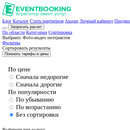
Блог
Каталог
Стать партнером
Акции
Личный кабинет
Продви
Запросить расчет
По области
Категории
Сортировка
Выбрано:
Фото-видео интерактив
Фильтры
Сортировать результаты
Показать тарифы и цены
По цене
Сначала недорогие
Сначала дорогие
По популярности
По убыванию
По возрастанию
Без сортировки
Выберите тип услуги