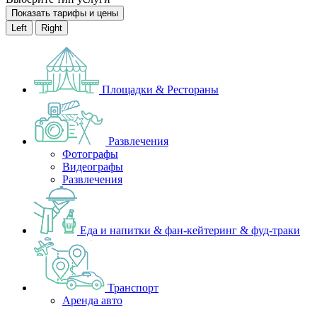
Показать тарифы и цены
Left
Right
Площадки & Рестораны
Развлечения
Фотографы
Видеографы
Развлечения
Еда и напитки & фан-кейтеринг & фуд-траки
Транспорт
Аренда авто