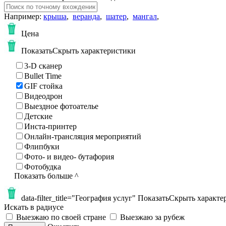
Например:
крыша
,
веранда
,
шатер
,
мангал
,
Цена
Показать
Скрыть
характеристики
3-D сканер
Bullet Time
GIF стойка
Видеодрон
Выездное фотоателье
Детские
Инста-принтер
Онлайн-трансляция мероприятий
Флипбуки
Фото- и видео- бутафория
Фотобудка
Показать больше
^
data-filter_title="География услуг"
Показать
Скрыть
характе
Искать в радиусе
Выезжаю по своей стране
Выезжаю за рубеж