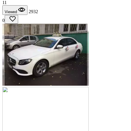
11
2932
Viewed
0