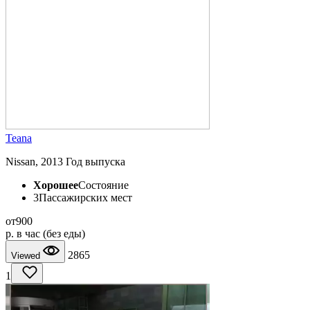
Teana
Nissan, 2013 Год выпуска
Хорошее
Состояние
3
Пассажирских мест
от
900
p.
в час (без еды)
2865
Viewed
1