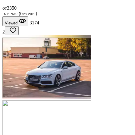
от
3350
p.
в час (без еды)
3174
Viewed
2