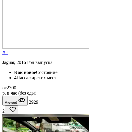
XJ
Jaguar, 2016 Год выпуска
Как новое
Состояние
4
Пассажирских мест
от
2300
p.
в час (без еды)
2929
Viewed
2