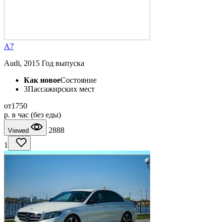
A7
Audi, 2015 Год выпуска
Как новое
Состояние
3
Пассажирских мест
от
1750
p.
в час (без еды)
2888
Viewed
1