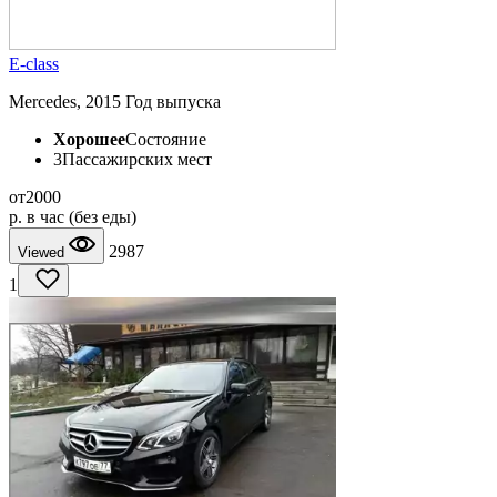
E-class
Mercedes, 2015 Год выпуска
Хорошее
Состояние
3
Пассажирских мест
от
2000
p.
в час (без еды)
2987
Viewed
1