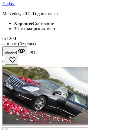
Е-class
Mercedes, 2015 Год выпуска
Хорошее
Состояние
3
Пассажирских мест
от
1200
p.
в час (без еды)
2812
Viewed
0