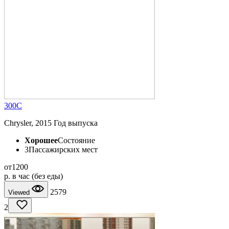
300C
Chrysler, 2015 Год выпуска
Хорошее
Состояние
3
Пассажирских мест
от
1200
p.
в час (без еды)
2579
Viewed
2