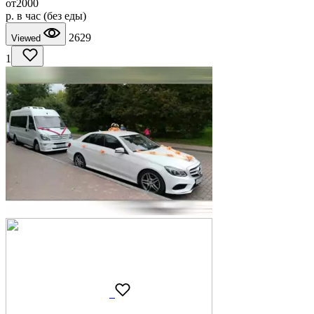
от
2000
p.
в час (без еды)
2629
Viewed
1