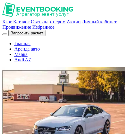
Блог
Каталог
Стать партнером
Акции
Личный кабинет
Продвижение
Избранное
Запросить расчет
Главная
Аренда авто
Марка
Audi A7