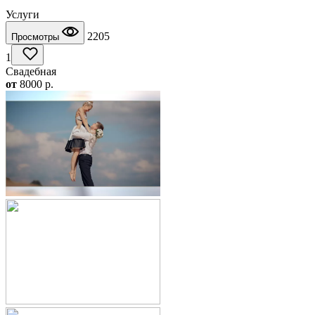
Услуги
2205
Просмотры
1
Свадебная
от
8000
p.