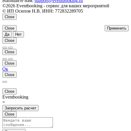
Напишите нам:
support@eventbooking.ru
©2026 Eventbooking - сервис для ваших мероприятий
© ИП Осипов Н.В. ИНН: 772832289705
Close
Close
Применить
Да
Нет
Close
Close
Close
Ок
Close
Close
Eventbooking
=
Запросить расчет
Close