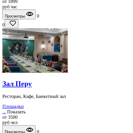
от
1899
руб
час
0
Просмотры
0
Зал Перу
Ресторан, Кафе, Банкетный зал
Площадки
...
Показать
от
3500
руб
чел
0
Просмотры