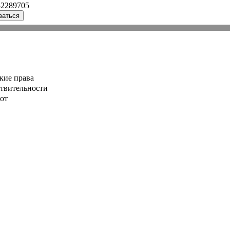
32289705
ваться
кие права
ствительности
от