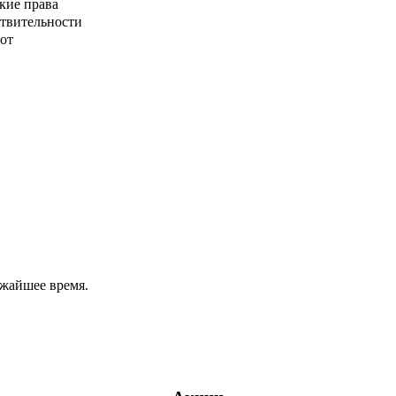
кие права
ствительности
от
ижайшее время.