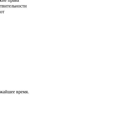
кие права
ствительности
от
ижайшее время.