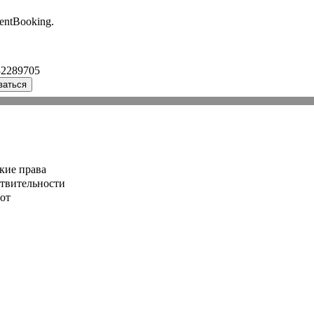
entBooking.
32289705
ваться
кие права
ствительности
от