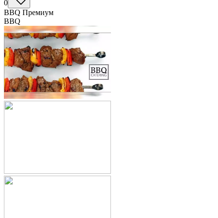
0
BBQ Премиум
BBQ