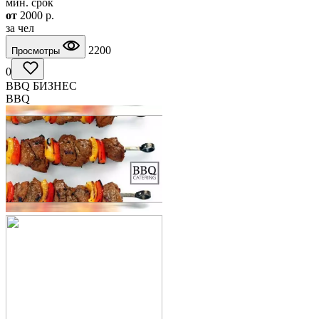
мин. срок
от
2000
p.
за чел
2200
Просмотры
0
BBQ БИЗНЕС
BBQ