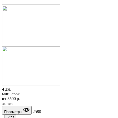
4 дн.
мин. срок
от
3500
p.
за чел
2580
Просмотры