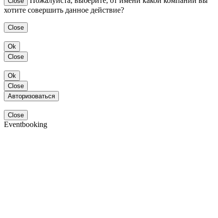
Пожалуйста, выберите, от имени какой компании вы
Close
хотите совершить данное действие?
Close
Ok
Close
Ok
Close
Авторизоваться
Close
Eventbooking