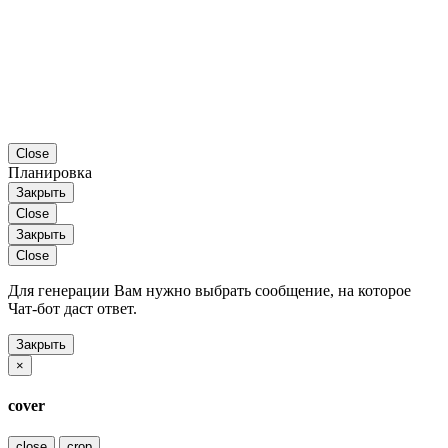
Close
Планировка
Закрыть
Close
Закрыть
Close
Для генерации Вам нужно выбрать сообщение, на которое
Чат-бот даст ответ.
Закрыть
×
cover
close
crop