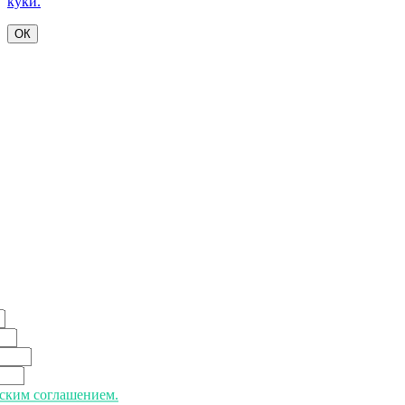
куки.
ОК
ьским соглашением.