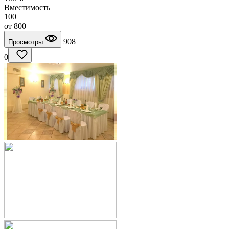
Вместимость
100
от
800
908
Просмотры
0