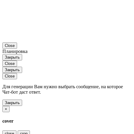
Close
Планировка
Закрыть
Close
Закрыть
Close
Для генерации Вам нужно выбрать сообщение, на которое
Чат-бот даст ответ.
Закрыть
×
cover
close
crop