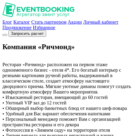
Блог
Каталог
Стать партнером
Акции
Личный кабинет
Продвижение
Избранное
Запросить расчет
Компания «Ричмонд»
Ресторан «Ричмонд» расположен на первом этаже
одноименного бизнес - отеля 4*. Его богатый интерьер с
резными картинами ручной работы, выдержанный в
классическом стиле, создает атмосферу настоящего
дворцового приема. Мягкие уютные диваны помогут создать
комфортную атмосферу Вашего мероприятия.
• Изысканный ресторан, вмещающий до 60 гостей
• Уютный VIP зал до 12 гостей
• Обширный выбор банкетных блюд от нашего шеф-повара
• Удобный для Вас вариант обеспечения напитками
• Персональный менеджер поможет Вам с организацией
пространства ресторана и его декора
• Фотосессия в «Зимнем саду» на территории отеля
• Летняя веранда для выездных регистраций и ваших