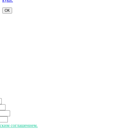
куки.
ОК
ьским соглашением.