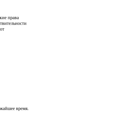
кие права
ствительности
от
ижайшее время.