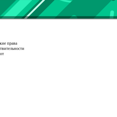
кие права
ствительности
от