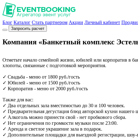
Блог
Каталог
Стать партнером
Акции
Личный кабинет
Продви
Запросить расчет
Компания «Банкетный комплекс Эстел
Отметьте начало семейной жизни, юбилей или корпоратив в бан
хлопоты, связанные с подготовкой мероприятия.
✓ Свадьба - меню от 1800 руб./гость
✓ Юбилей - меню от 1500 руб./гость
✓ Корпоратив - меню от 2000 руб./гость
Также для вас:
✓ Два отдельных зала вместимостью до 30 и 100 человек.
✓ Предварительная дегустация блюд авторской кухни нашего 
✓ Алкоголь можно принести свой - нет пробкового сбора.
✓ Нет ограничения по громкости музыки после 23:00.
✓ Аренда и светлое украшение зала в подарок.
✓ Дополнительные площадки для выездной регистрации, шоу-п