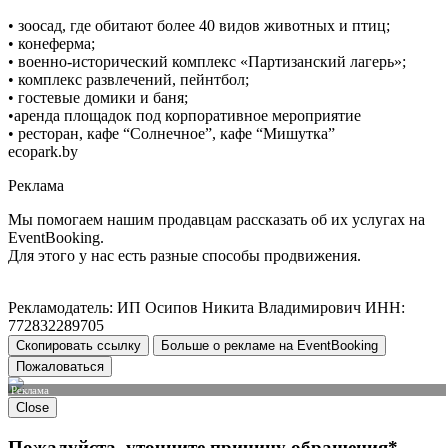
• зоосад, где обитают более 40 видов животных и птиц;
• конеферма;
• военно-исторический комплекс «Партизанский лагерь»;
• комплекс развлечений, пейнтбол;
• гостевые домики и баня;
•аренда площадок под корпоративное мероприятие
• ресторан, кафе “Солнечное”, кафе “Мишутка”
ecopark.by
Реклама
Мы помогаем нашим продавцам рассказать об их услугах на
EventBooking.
Для этого у нас есть разные способы продвижения.
Рекламодатель: ИП Осипов Никита Владимирович ИНН:
772832289705
Скопировать ссылку
Больше о рекламе на EventBooking
Пожаловаться
Реклама
Close
Пожалуйста, уточните причину обращения*