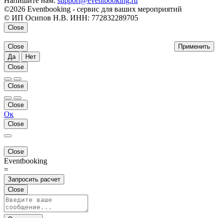
Напишите нам:
support@eventbooking.ru
©2026 Eventbooking - сервис для ваших мероприятий
© ИП Осипов Н.В. ИНН: 772832289705
Close
Close
Применить
Да
Нет
Close
Close
Close
Ок
Close
Close
Eventbooking
=
Запросить расчет
Close