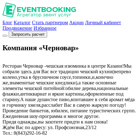
Блог
Каталог
Стать партнером
Акции
Личный кабинет
Продвижение
Избранное
Запросить расчет
Компания «Черновар»
Ресторан Черновар -чешская изюминка в центре Казани!Мы
собрали здесь для Вас все традиции чешской кухни(вепрево
колено,утка в брусничном соусе,топинки,и,конечно
же,знаменитые чешские кнедлики),а также основные
элементы чешской питейной:обилие дерева,национальные
флажки,антиквариат и яркие картины,оформленные под
старину.А наше душистое пиво,впитавшее в себя аромат мёда
и горчинку хмеля,расслабит Вас в самую жаркую погоду!
Проведение банкетов, юбилеи, питание туристических групп.
Ежедневная шоу-программа и многое другое.
Придя однажды,вы захотите придти к нам снова!
Ждём Вас по адресу: ул. Профсоюзная,23/12
Тел.: 8(843)292-16-82