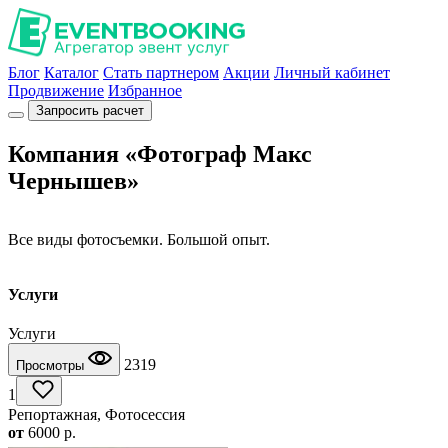
Блог
Каталог
Стать партнером
Акции
Личный кабинет
Продвижение
Избранное
Запросить расчет
Компания «Фотограф Макс
Чернышев»
Все виды фотосъемки. Большой опыт.
Услуги
Услуги
2319
Просмотры
1
Репортажная, Фотосессия
от
6000
p.