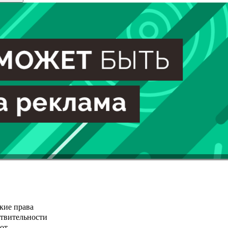
кие права
ствительности
от