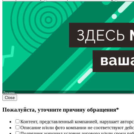
Реклама
Close
Пожалуйста, уточните причину обращения*
Контент, представленный компанией, нарушает авторс
Описание и/или фото компании не соответствуют дей
Подрядчик нарушил условия договора и/или сроки раб