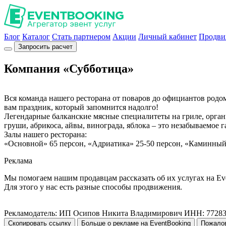
Блог
Каталог
Стать партнером
Акции
Личный кабинет
Продви
Запросить расчет
Компания «Субботица»
Вся команда нашего ресторана от поваров до официантов родо
вам праздник, который запомнится надолго!
Легендарные балканские мясные специалитеты на гриле, органи
груши, абрикоса, айвы, винограда, яблока – это незабываемое
Залы нашего ресторана:
«Основной» 65 персон, «Адриатика» 25-50 персон, «Каминный» 
Реклама
Мы помогаем нашим продавцам рассказать об их услугах на Ev
Для этого у нас есть разные способы продвижения.
Рекламодатель: ИП Осипов Никита Владимирович ИНН: 7728
Скопировать ссылку
Больше о рекламе на EventBooking
Пожало