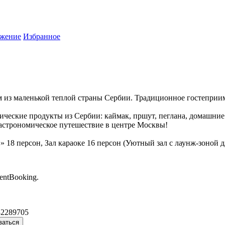
жение
Избранное
м из маленькой теплой страны Сербии. Традиционное гостеприим
ческие продукты из Сербии: каймак, пршут, пеглана, домашние 
 гастрономическое путешествие в центре Москвы!
18 персон, Зал караоке 16 персон (Уютный зал с лаунж-зоной д
entBooking.
32289705
ваться