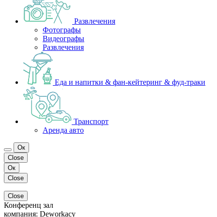
Развлечения
Фотографы
Видеографы
Развлечения
Еда и напитки & фан-кейтеринг & фуд-траки
Транспорт
Аренда авто
Ок
Close
Ок
Close
Close
Конференц зал
компания:
Deworkacy