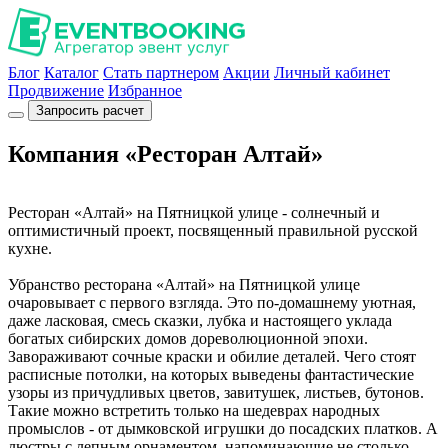
Блог
Каталог
Стать партнером
Акции
Личный кабинет
Продвижение
Избранное
Запросить расчет
Компания «Ресторан Алтай»
Ресторан «Алтай» на Пятницкой улице - солнечный и
оптимистичный проект, посвященный правильной русской
кухне.
Убранство ресторана «Алтай» на Пятницкой улице
очаровывает с первого взгляда. Это по-домашнему уютная,
даже ласковая, смесь сказки, лубка и настоящего уклада
богатых сибирских домов дореволюционной эпохи.
Завораживают сочные краски и обилие деталей. Чего стоят
расписные потолки, на которых выведены фантастические
узоры из причудливых цветов, завитушек, листьев, бутонов.
Такие можно встретить только на шедеврах народных
промыслов - от дымковской игрушки до посадских платков. А
люстры с лепным орнаментом, напоминающие не столько