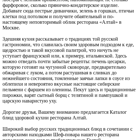
фарфоровое, сколько прянично-кондитерское изделие.
Добавьте сюда пестрые диванчики, зелень в горшках, птичьи
клетки под потолком и получите обаятельный и по-
настоящему неповторимый облик ресторана «Алтай» в
Москве.
Здешняя кухня рассказывает о традициях той русской
гастрономии, что славилась своим здоровым подходом к еде,
щедростью и такой вкусовой палитрой, что ничуть не
уступает французской или, к примеру, итальянской. Здесь
можно отведать почти забытые рецепты: печень цесарки,
которую готовят на чугунной сковороде, предварительно
обжаривая с луком, а потом растушивая в сливках до
нежнейшего состояния, томленные заячьи лапки в соусе из
облепихи и невероятно вкусные настоящие сибирские
пельмени с фаршем из оленины. Пекут здесь и традиционные
пирожки, варят сытный борщ с телятиной и пампушкой и
царскую наваристую уху.
Дорогие друзья, Вашему вниманию предлагается Каталог
блюд здоровой кухни ресторана Алтай.
Широкий выбор русских традиционных блюд в сочетании с
авторскими находками Шеф-повара нашего ресторана