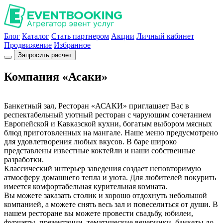
Блог
Каталог
Стать партнером
Акции
Личный кабинет
Продвижение
Избранное
Запросить расчет
Компания «Асаки»
Банкетный зал, Ресторан «АСАКИ» приглашает Вас в
респектабельный уютный ресторан с чарующим сочетанием
Европейской и Кавказской кухни, богатым выбором мясных
блюд приготовленных на мангале. Наше меню предусмотрено
для удовлетворения любых вкусов. В баре широко
представлены известные коктейли и наши собственные
разработки.
Классический интерьер заведения создает неповторимую
атмосферу домашнего тепла и уюта. Для любителей покурить
имеется комфортабельная курительная комната.
Вы можете заказать столик и хорошо отдохнуть небольшой
компанией, а можете снять весь зал и повеселиться от души. В
нашем ресторане вы можете провести свадьбу, юбилеи,
фуршеты, презентации, тематические вечеринки, банкеты до