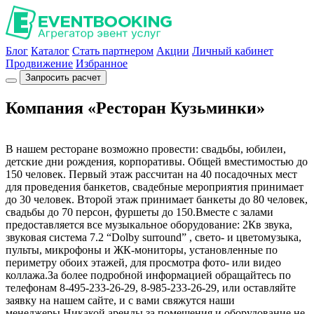
Блог
Каталог
Стать партнером
Акции
Личный кабинет
Продвижение
Избранное
Запросить расчет
Компания «Ресторан Кузьминки»
В нашем ресторане возможно провести: свадьбы, юбилеи,
детские дни рождения, корпоративы. Общей вместимостью до
150 человек. Первый этаж рассчитан на 40 посадочных мест
для проведения банкетов, свадебные мероприятия принимает
до 30 человек. Второй этаж принимает банкеты до 80 человек,
свадьбы до 70 персон, фуршеты до 150.Вместе с залами
предоставляется все музыкальное оборудование: 2Кв звука,
звуковая система 7.2 “Dolby surround” , свето- и цветомузыка,
пульты, микрофоны и ЖК-мониторы, установленные по
периметру обоих этажей, для просмотра фото- или видео
коллажа.За более подробной информацией обращайтесь по
телефонам 8-495-233-26-29, 8-985-233-26-29, или оставляйте
заявку на нашем сайте, и с вами свяжутся наши
менеджеры.Никакой аренды за помещения и оборудование не