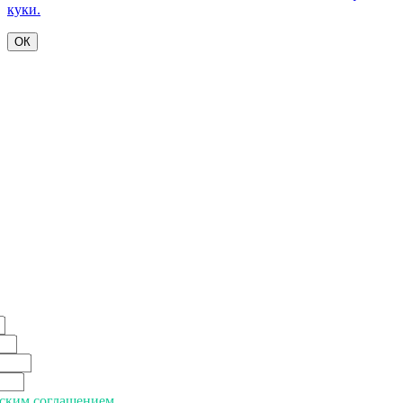
куки.
ОК
ьским соглашением.