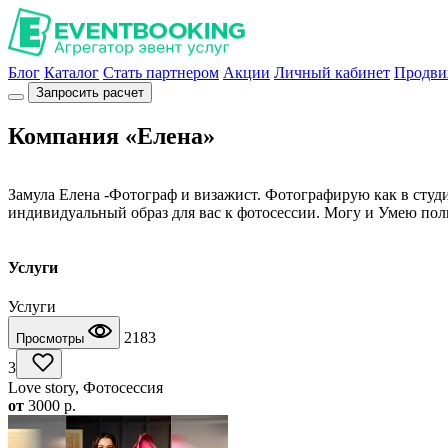
Блог
Каталог
Стать партнером
Акции
Личный кабинет
Продви
Запросить расчет
Компания «Елена»
Замула Елена -Фотограф и визажист. Фотографирую как в студи
индивидуальный образ для вас к фотосессии. Могу и Умею пол
Услуги
Услуги
2183
Просмотры
3
Love story, Фотосессия
от
3000
p.