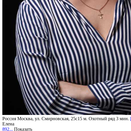
Россия
Москва, ул. Смирновская, 25с15
м. Охотный ряд 3 мин.
Елена
892...
Показать