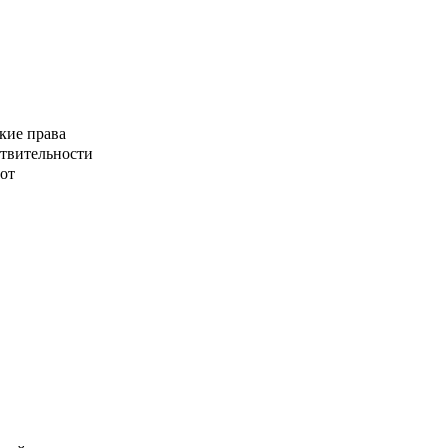
кие права
ствительности
от