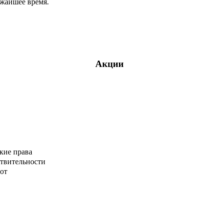
ижайшее время.
Акции
кие права
ствительности
от