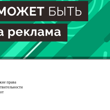
кие права
ствительности
от