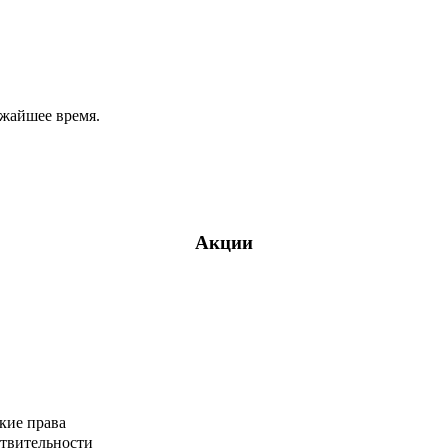
ижайшее время.
Акции
кие права
ствительности