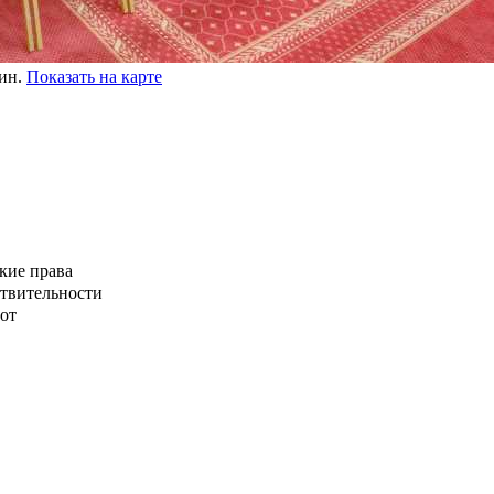
мин.
Показать на карте
кие права
ствительности
от