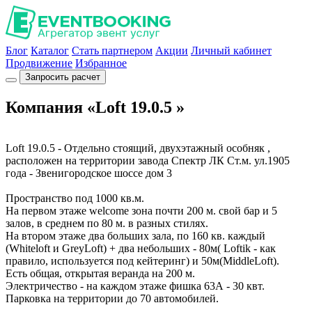
Блог
Каталог
Стать партнером
Акции
Личный кабинет
Продвижение
Избранное
Запросить расчет
Компания «Loft 19.0.5 »
Loft 19.0.5 - Отдельно стоящий, двухэтажный особняк ,
расположен на территории завода Спектр ЛК Ст.м. ул.1905
года - Звенигородское шоссе дом 3
Пространство под 1000 кв.м.
На первом этаже welcome зона почти 200 м. свой бар и 5
залов, в среднем по 80 м. в разных стилях.
На втором этаже два больших зала, по 160 кв. каждый
(Whiteloft и GreyLoft) + два небольших - 80м( Loftik - как
правило, используется под кейтеринг) и 50м(MiddleLoft).
Есть общая, открытая веранда на 200 м.
Электричество - на каждом этаже фишка 63А - 30 квт.
Парковка на территории до 70 автомобилей.