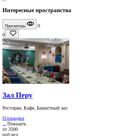
Интересные пространства
0
Просмотры
0
Зал Перу
Ресторан, Кафе, Банкетный зал
Площадки
...
Показать
от
3500
руб
чел