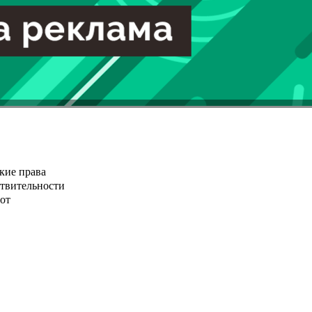
кие права
ствительности
от