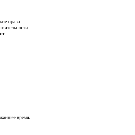
кие права
ствительности
от
ижайшее время.