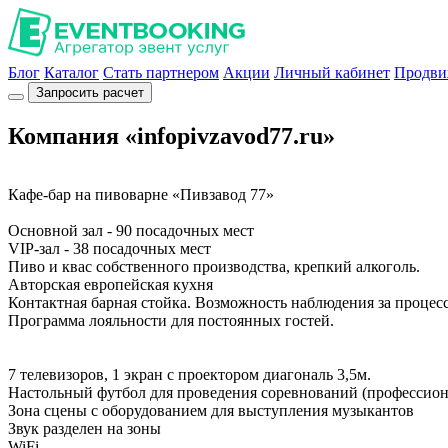
Блог
Каталог
Стать партнером
Акции
Личный кабинет
Продви
Запросить расчет
Компания «infopivzavod77.ru»
Кафе-бар на пивоварне «Пивзавод 77»
Основной зал - 90 посадочных мест
VIP-зал - 38 посадочных мест
Пиво и квас собственного производства, крепкий алкоголь.
Авторская европейская кухня
Контактная барная стойка. Возможность наблюдения за процесс
Программа лояльности для постоянных гостей.
7 телевизоров, 1 экран с проектором диагональ 3,5м.
Настольный футбол для проведения соревнований (профессио
Зона сцены с оборудованием для выступления музыкантов
Звук разделен на зоны
WiFi