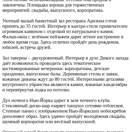
лаконичны. Площадка хороша для торжественных
мероприятий: свадьбы, выпускного, корпоратива.
Уютный малый банкетный зал ресторана Аризона готов
принять до 35 гостей. Интерьер в кантри-стиле примечателен
огромным камином с отделкой из натурального камня.
Фальш-окна с зелёным пейзажем дарят летнее настроение в
любое время года. Здесь отлично пройдёт день рождения,
юбилей, встреча друзей.
Зал таверны – двухуровневый. Интерьер в духе Дикого запада
даёт возможность проводить здесь тематические
костюмированные вечеринки: корпоративы, детские
праздники, выпускные балы. Деревянные столы и лавки,
кожаные диваны ждут до 80 гостей. Интересными деталями
внутреннего убранства являются камин, кованые канделябры
и перевёрнутая лодка на потолке.
Дух ночного Нью-Йорка царит в зале ночного клуба.
Стеклянный диско-шар озаряет танцпол сотнями отблесков.
Стенные панно с изображением Нью-Йоркских небоскрёбов
дополняют образ. Здесь удачно пройдёт молодёжная свадьба,
шумный корпоратив или весёлый выпускной.