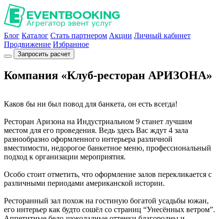
Блог
Каталог
Стать партнером
Акции
Личный кабинет
Продвижение
Избранное
Запросить расчет
Компания «Клуб-ресторан АРИЗОНА»
Каков бы ни был повод для банкета, он есть всегда!
Ресторан Аризона на Индустриальном 9 станет лучшим
местом для его проведения. Ведь здесь Вас ждут 4 зала
разнообразно оформленного интерьера различной
вместимости, недорогое банкетное меню, профессиональный
подход к организации мероприятия.
Особо стоит отметить, что оформление залов перекликается с
различными периодами американской истории.
Ресторанный зал похож на гостиную богатой усадьбы южан,
его интерьер как будто сошёл со страниц “Унесённых ветром”.
Аппетитные бело-шоколадные оттенки благородны и