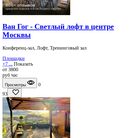
Ван Гог - Светлый лофт в центре
Москвы
Конференц-зал, Лофт, Тренинговый зал
Площадки
+7 ...
Показать
от
3800
руб
час
0
Просмотры
93