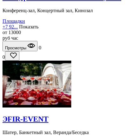
Конференц-зал, Концертный зал, Кинозал
Площадки
+7 92...
Показать
от
13000
руб
час
0
Просмотры
0
ЭFIR-EVENT
Шатер, Банкетный зал, Веранда/Беседка