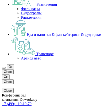
Развлечения
Фотографы
Видеографы
Развлечения
Еда и напитки & фан-кейтеринг & фуд-траки
Транспорт
Аренда авто
Ок
Close
Ок
Close
Close
Конференц зал
компания:
Deworkacy
+7 (499) 110-19-79