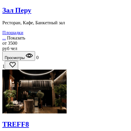
Зал Перу
Ресторан, Кафе, Банкетный зал
Площадки
...
Показать
от
3500
руб
чел
0
Просмотры
1
TREFF8