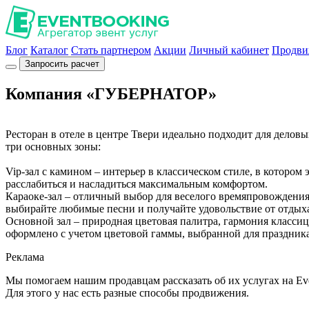
Блог
Каталог
Стать партнером
Акции
Личный кабинет
Продви
Запросить расчет
Компания «ГУБЕРНАТОР»
Ресторан в отеле в центре Твери идеально подходит для делов
три основных зоны:
Vip-зал с камином – интерьер в классическом стиле, в которо
расслабиться и насладиться максимальным комфортом.
Караоке-зал – отличный выбор для веселого времяпровождени
выбирайте любимые песни и получайте удовольствие от отдых
Основной зал – природная цветовая палитра, гармония класс
оформлено с учетом цветовой гаммы, выбранной для праздника
Реклама
Мы помогаем нашим продавцам рассказать об их услугах на Ev
Для этого у нас есть разные способы продвижения.