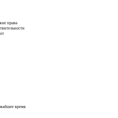
кие права
ствительности
от
ижайшее время.