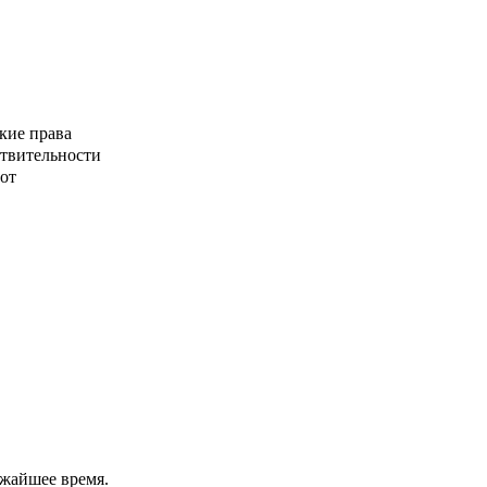
кие права
ствительности
от
ижайшее время.