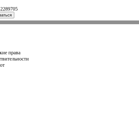
32289705
ваться
кие права
ствительности
от