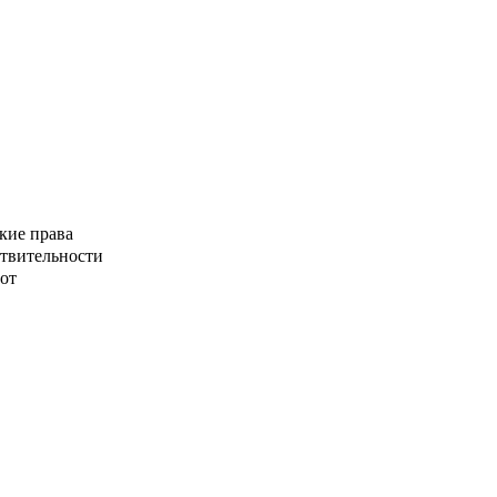
кие права
ствительности
от