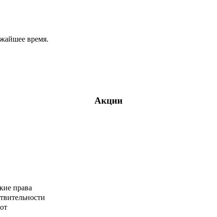
ижайшее время.
Акции
кие права
ствительности
от