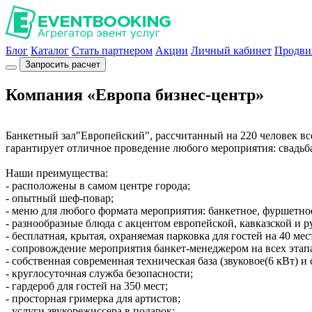
Блог
Каталог
Стать партнером
Акции
Личный кабинет
Продви
Запросить расчет
Компания «Европа бизнес-центр»
Банкетный зал"Европейский", рассчитанный на 220 человек вс
гарантирует отличное проведение любого мероприятия: свадьба
Наши преимущества:
- расположены в самом центре города;
- опытный шеф-повар;
- меню для любого формата мероприятия: банкетное, фуршетное
- разнообразные блюда с акцентом европейской, кавказской и р
- бесплатная, крытая, охраняемая парковка для гостей на 40 мес
- сопровождение мероприятия банкет-менеджером на всех этап
- собственная современная техническая база (звуковое(6 кВт) и
- круглосуточная служба безопасности;
- гардероб для гостей на 350 мест;
- просторная гримерка для артистов;
- услуги звукорежиссера в подарок;