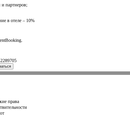
 и партнеров;
ние в отеле – 10%
entBooking.
32289705
ваться
кие права
ствительности
от