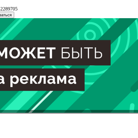
32289705
ваться