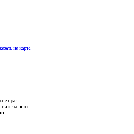
казать на карте
кие права
ствительности
от