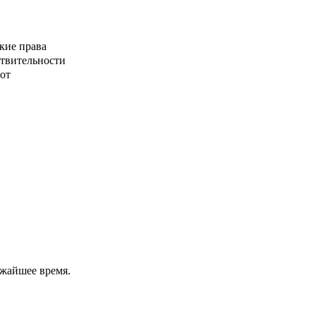
кие права
ствительности
от
ижайшее время.