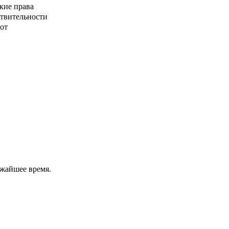
кие права
ствительности
от
ижайшее время.