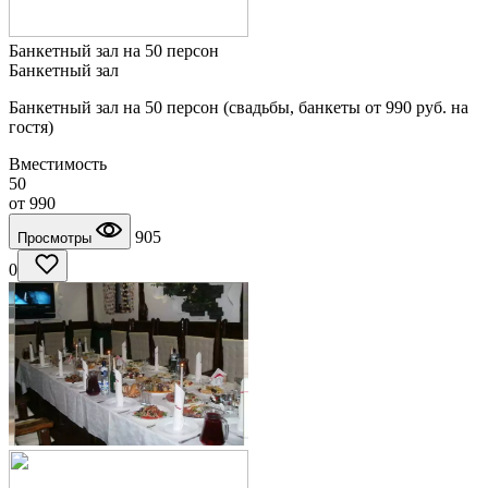
Банкетный зал на 50 персон
Банкетный зал
Банкетный зал на 50 персон (свадьбы, банкеты от 990 руб. на
гостя)
Вместимость
50
от
990
905
Просмотры
0