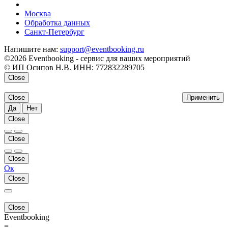
напишите нам
Москва
Обработка данных
Санкт-Петербург
Напишите нам:
support@eventbooking.ru
©2026 Eventbooking - сервис для ваших мероприятий
© ИП Осипов Н.В. ИНН: 772832289705
Close
Close
Применить
Да
Нет
Close
Close
Close
Ок
Close
Close
Eventbooking
=