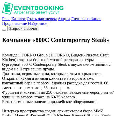
Блог
Каталог
Стать партнером
Акции
Личный кабинет
Продвижение
Избранное
Запросить расчет
Компания «800C Contemporray Steak»
Команда il FORNO Group ( Il FORNO, Burger&Pizzetta, Craft
Kitchen) открыла большой мясной ресторана с гурмэ
бургерной 800°С Contemporary Steak в двухэтажном здании с
видом на Патриаршие пруды.
Два этажа, огромные окна, которые летом открываются.
Открытая кухня и винная комната на втором этаже,
контактный бар на первом. Удобная рассадка для гостей. 68
-мест на втором этаже, 55 - на первом.
Фуршеты и коктейли до 250 человек. Банкетные мероприятия/
ужины на втором этаже на 60-75 человек.
Есть плазменные панели и диджейское оборудование.
Интерьер пространства создан архитектором бюро MMZ
Project Марией Жуковой (Craft Kitchen, Burger&Pizzetta, Erwin,