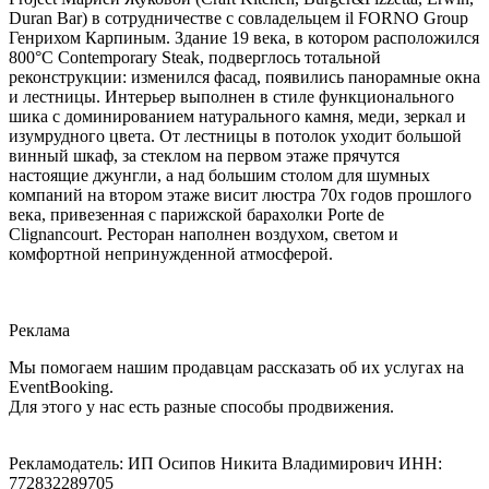
Duran Bar) в сотрудничестве с совладельцем il FORNO Group
Генрихом Карпиным. Здание 19 века, в котором расположился
800°С Contemporary Steak, подверглось тотальной
реконструкции: изменился фасад, появились панорамные окна
и лестницы. Интерьер выполнен в стиле функционального
шика с доминированием натурального камня, меди, зеркал и
изумрудного цвета. От лестницы в потолок уходит большой
винный шкаф, за стеклом на первом этаже прячутся
настоящие джунгли, а над большим столом для шумных
компаний на втором этаже висит люстра 70х годов прошлого
века, привезенная с парижской барахолки Porte de
Clignancourt. Ресторан наполнен воздухом, светом и
комфортной непринужденной атмосферой.
Реклама
Мы помогаем нашим продавцам рассказать об их услугах на
EventBooking.
Для этого у нас есть разные способы продвижения.
Рекламодатель: ИП Осипов Никита Владимирович ИНН:
772832289705