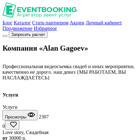
Блог
Каталог
Стать партнером
Акции
Личный кабинет
Продвижение
Избранное
Запросить расчет
Компания «Alan Gagoev»
Профессиональная видеосъемка свадеб и иных мероприятии,
качественно не дорого. наш девиз {МЫ РАБОТАЕМ, ВЫ
НАСЛАЖДАЕТЕСЬ}
Услуги
Услуги
2307
Просмотры
0
Love story, Свадебная
от
30000
p.