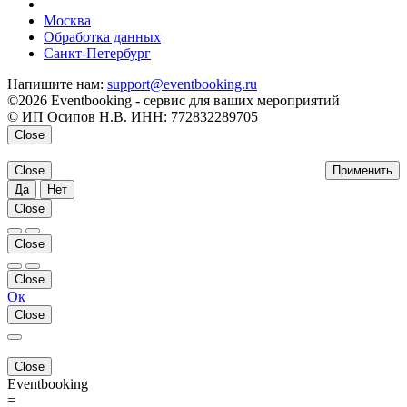
напишите нам
Москва
Обработка данных
Санкт-Петербург
Напишите нам:
support@eventbooking.ru
©2026 Eventbooking - сервис для ваших мероприятий
© ИП Осипов Н.В. ИНН: 772832289705
Close
Close
Применить
Да
Нет
Close
Close
Close
Ок
Close
Close
Eventbooking
=