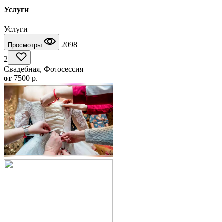
Услуги
Услуги
2098
Просмотры
2
Свадебная, Фотосессия
от
7500
p.