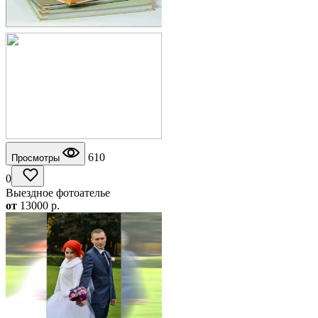
610
Просмотры
0
Выездное фотоателье
от
13000
p.