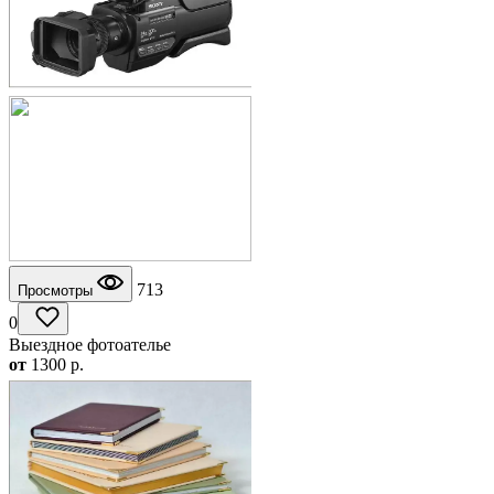
713
Просмотры
0
Выездное фотоателье
от
1300
p.