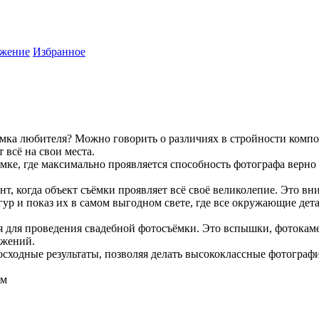
жение
Избранное
имка любителя? Можно говорить о различиях в стройности компо
 всё на свои места.
мке, где максимально проявляется способность фотографа верно
ент, когда объект съёмки проявляет всё своё великолепие. Это в
ур и показ их в самом выгодном свете, где все окружающие де
я для проведения свадебной фотосъёмки. Это вспышки, фотокам
ажений.
осходные результаты, позволяя делать высококлассные фотограф
ом