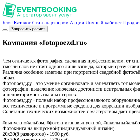
Блог
Каталог
Стать партнером
Акции
Личный кабинет
Продви
Запросить расчет
Компания «fotopoezd.ru»
Чем отличается фотография, сделанная профессионалом, от сн
тысячи слов не стоят одного лишь взгляда, который сразу ставит
Различия особенно заметны при портретной свадебной фотосъё
образ.
Фотопоезд.ру - это умение организовать и запечатлеть тот мом
фотографии, выделение ключевых достоинств центральных фиг
и неповторимость главных героев.
Фотопоезд.ру - полный набор профессионального оборудовани
все технические и программные средства для коррекции изобр
Сочетание технических возможностей с мастерством даёт прев
#выпускнойальбом, #фотокниганавыпускной, #школьныйальб
Фотокнига на выпускной(индивидуальный дизайн):
20х30(8 разворотов) - 1900 руб.
20х20(8 разворотов) - 1700 руб.