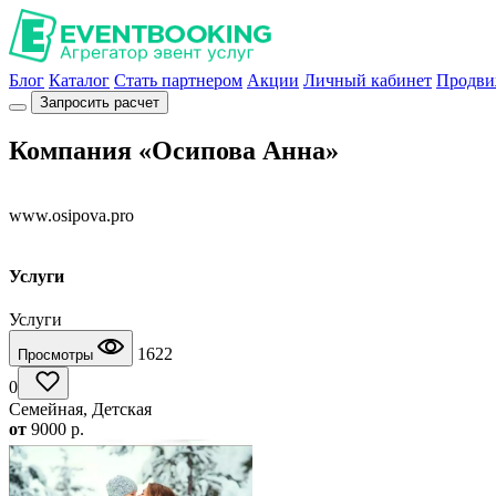
Блог
Каталог
Стать партнером
Акции
Личный кабинет
Продви
Запросить расчет
Компания «Осипова Анна»
www.osipova.pro
Услуги
Услуги
1622
Просмотры
0
Семейная, Детская
от
9000
p.