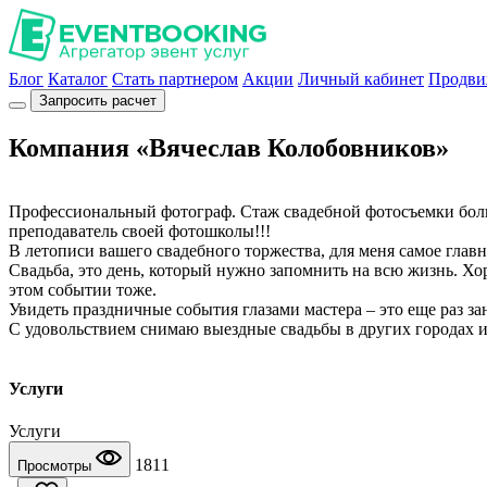
Блог
Каталог
Стать партнером
Акции
Личный кабинет
Продви
Запросить расчет
Компания «Вячеслав Колобовников»
Профессиональный фотограф. Стаж свадебной фотосъемки больш
преподаватель своей фотошколы!!!
В летописи вашего свадебного торжества, для меня самое глав
Свадьба, это день, который нужно запомнить на всю жизнь. Хо
этом событии тоже.
Увидеть праздничные события глазами мастера – это еще раз з
С удовольствием снимаю выездные свадьбы в других городах и
Услуги
Услуги
1811
Просмотры