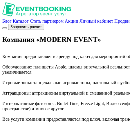
Блог
Каталог
Стать партнером
Акции
Личный кабинет
Продви
Запросить расчет
Компания «MODERN-EVENT»
Компания предоставляет в аренду под ключ для мероприятий о
Оборудование: планшеты Apple, шлемы виртуальной реальности
увеличивается.
Игровые зоны: танцевальные игровые зоны, настольный футбол,
Аттракционы: аттракционы виртуальной и смешанной реальнос
Интерактивные фотозоны: Bullet Time, Freeze Light, Видео селф
пространстве) и многое другое.
Все услуги компании предоставляются под ключ, включая тра