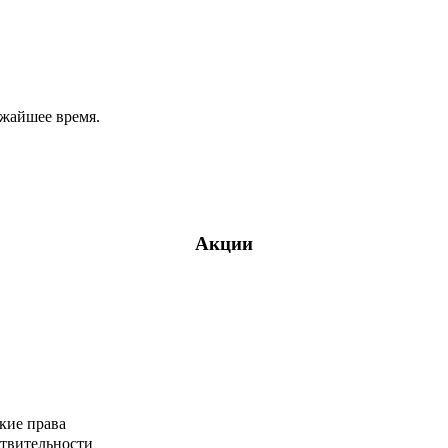
ижайшее время.
Акции
кие права
ствительности