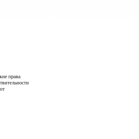
кие права
ствительности
от