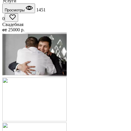
Услуги
1451
Просмотры
0
Свадебная
от
25000
p.