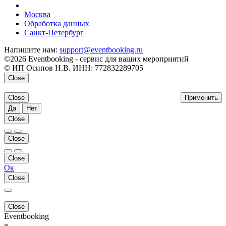
напишите нам
Москва
Обработка данных
Санкт-Петербург
Напишите нам:
support@eventbooking.ru
©2026 Eventbooking - сервис для ваших мероприятий
© ИП Осипов Н.В. ИНН: 772832289705
Close
Close
Применить
Да
Нет
Close
Close
Close
Ок
Close
Close
Eventbooking
=