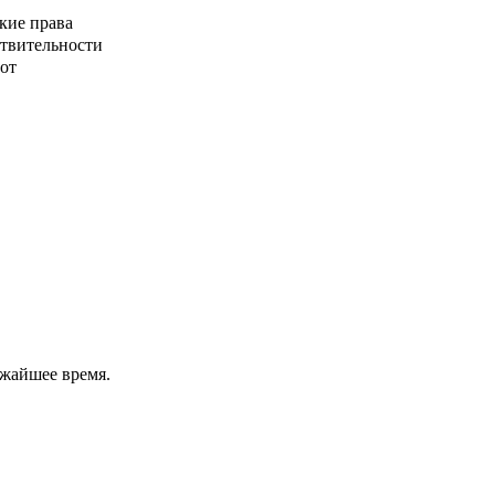
кие права
ствительности
от
ижайшее время.