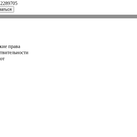
32289705
ваться
кие права
ствительности
от