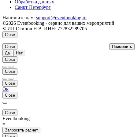
Обработка данных
Санкт-Петербург
Напишите нам:
support@eventbooking.ru
©2026 Eventbooking - сервис для ваших мероприятий
© ИП Осипов Н.В. ИНН: 772832289705
Close
Close
Применить
Да
Нет
Close
Close
Close
Ок
Close
Close
Eventbooking
=
Запросить расчет
Close