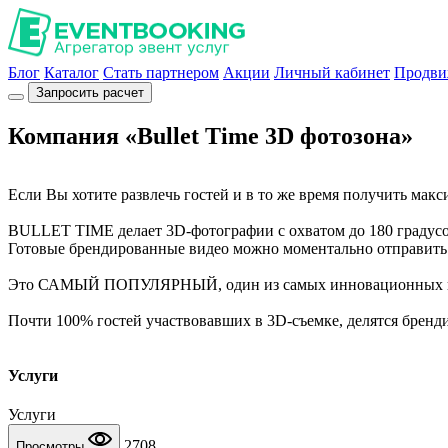
Блог
Каталог
Стать партнером
Акции
Личный кабинет
Продви
Запросить расчет
Компания «Bullet Time 3D фотозона»
Если Вы хотите развлечь гостей и в то же время получить макс
BULLET TIME делает 3D-фотографии с охватом до 180 градусо
Готовые брендированные видео можно моментально отправит
Это САМЫЙ ПОПУЛЯРНЫЙ, один из самых инновационных ви
Почти 100% гостей участвовавших в 3D-съемке, делятся бренд
Услуги
Услуги
2708
Просмотры