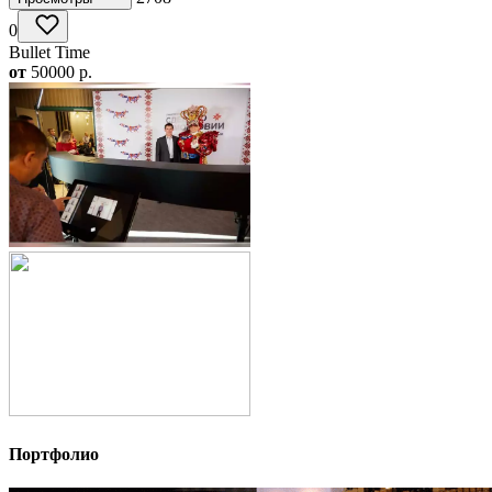
0
Bullet Time
от
50000
p.
Портфолио