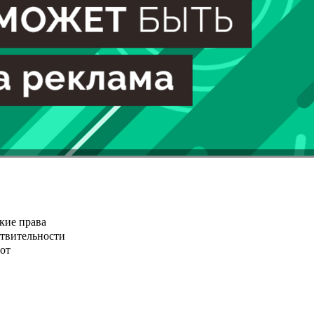
кие права
ствительности
от