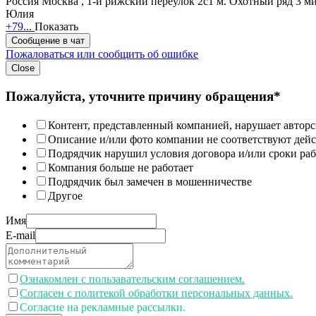
Россия
Москва , 1-й рижский переулок 2c1
м. Охотный ряд 3 м
Юлия
+79...
Показать
Сообщение в чат
Пожаловаться или сообщить об ошибке
Close
Пожалуйста, уточните причину обращения*
Контент, представленный компанией, нарушает авторс
Описание и/или фото компании не соответствуют дей
Подрядчик нарушил условия договора и/или сроки раб
Компания больше не работает
Подрядчик был замечен в мошенничестве
Другое
Имя
E-mail
Ознакомлен с пользавательским соглашением.
Согласен с политекой обработки персональных данных.
Согласие на рекламные рассылки.