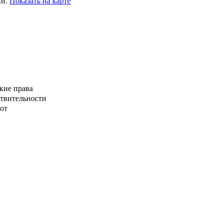
ин.
Показать на карте
кие права
ствительности
от